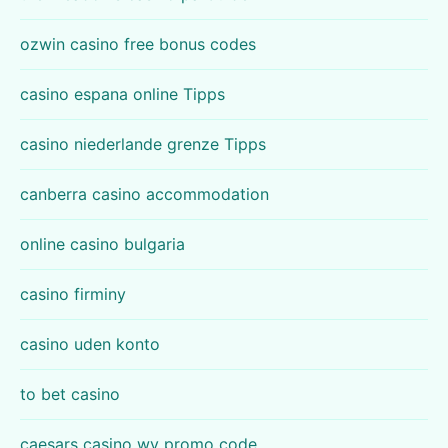
ozwin casino free bonus codes
casino espana online Tipps
casino niederlande grenze Tipps
canberra casino accommodation
online casino bulgaria
casino firminy
casino uden konto
to bet casino
caesars casino wv promo code