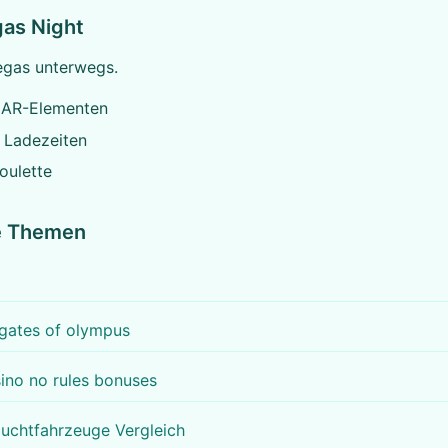
gas Night
egas unterwegs.
 AR-Elementen
 Ladezeiten
oulette
e Themen
o
gates of olympus
ino no rules bonuses
fluchtfahrzeuge Vergleich