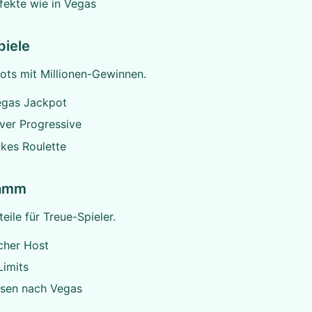
fekte wie in Vegas
piele
ots mit Millionen-Gewinnen.
gas Jackpot
ver Progressive
kes Roulette
ramm
eile für Treue-Spieler.
cher Host
Limits
isen nach Vegas