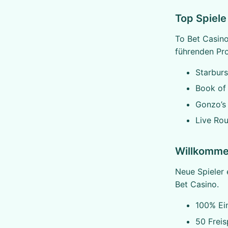
Top Spiele
To Bet Casino
führenden Pr
Starburs
Book of 
Gonzo’s
Live Rou
Willkomme
Neue Spieler 
Bet Casino.
100% Ei
50 Freis