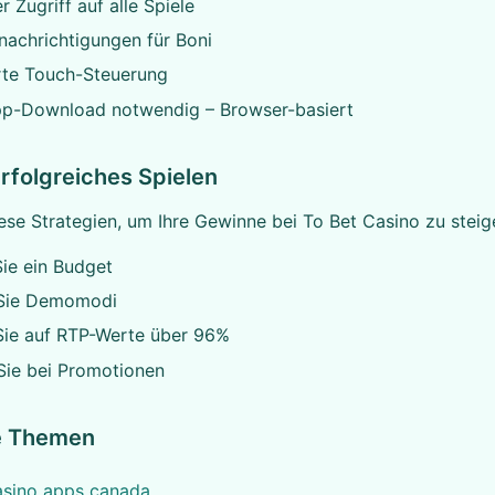
r Zugriff auf alle Spiele
achrichtigungen für Boni
rte Touch-Steuerung
pp-Download notwendig – Browser-basiert
erfolgreiches Spielen
ese Strategien, um Ihre Gewinne bei To Bet Casino zu steig
ie ein Budget
Sie Demomodi
Sie auf RTP-Werte über 96%
Sie bei Promotionen
e Themen
asino apps canada