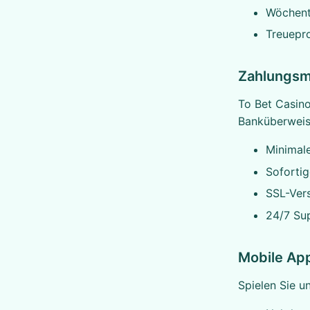
Wöchent
Treuepr
Zahlungsm
To Bet Casino
Banküberweis
Minimale
Sofortig
SSL-Vers
24/7 Su
Mobile App
Spielen Sie u