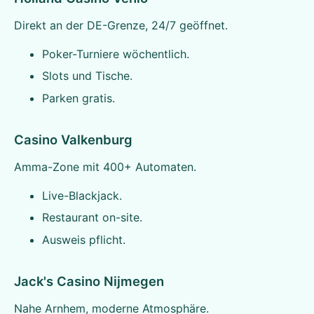
Direkt an der DE-Grenze, 24/7 geöffnet.
Poker-Turniere wöchentlich.
Slots und Tische.
Parken gratis.
Casino Valkenburg
Amma-Zone mit 400+ Automaten.
Live-Blackjack.
Restaurant on-site.
Ausweis pflicht.
Jack's Casino Nijmegen
Nahe Arnhem, moderne Atmosphäre.