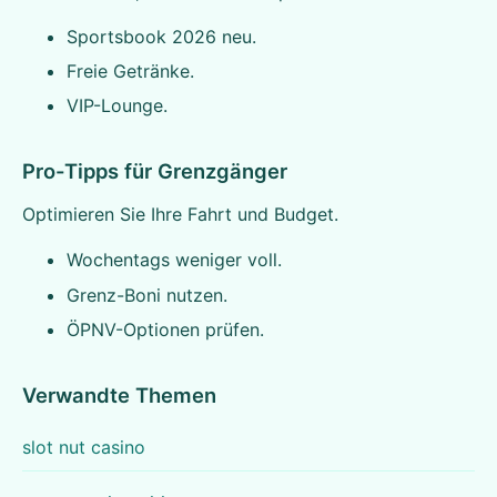
Sportsbook 2026 neu.
Freie Getränke.
VIP-Lounge.
Pro-Tipps für Grenzgänger
Optimieren Sie Ihre Fahrt und Budget.
Wochentags weniger voll.
Grenz-Boni nutzen.
ÖPNV-Optionen prüfen.
Verwandte Themen
slot nut casino