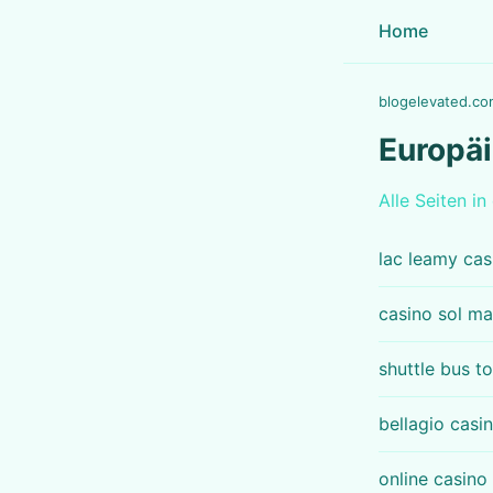
Home
blogelevated.co
Europä
Alle Seiten in
lac leamy cas
casino sol ma
shuttle bus t
bellagio casi
online casino