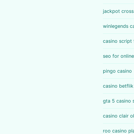
jackpot cross
winlegends c
casino script 
seo for onlin
pingo casino
casino betflik
gta 5 casino 
casino clair 
roo casino pl