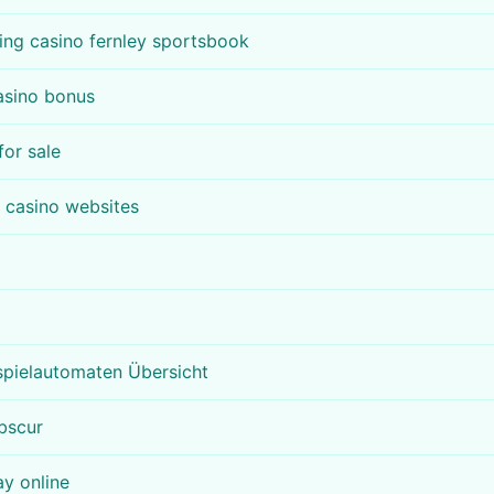
ing casino fernley sportsbook
asino bonus
for sale
e casino websites
spielautomaten Übersicht
obscur
ay online