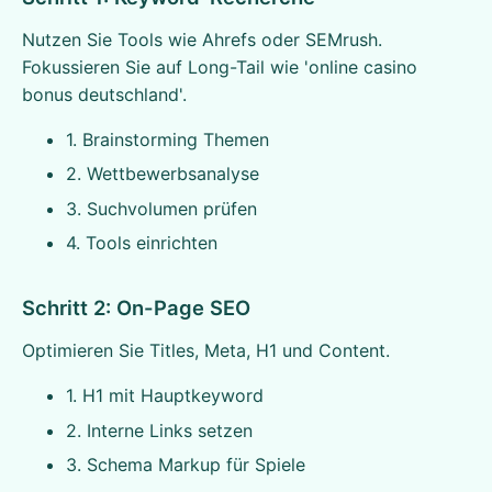
Nutzen Sie Tools wie Ahrefs oder SEMrush.
Fokussieren Sie auf Long-Tail wie 'online casino
bonus deutschland'.
1. Brainstorming Themen
2. Wettbewerbsanalyse
3. Suchvolumen prüfen
4. Tools einrichten
Schritt 2: On-Page SEO
Optimieren Sie Titles, Meta, H1 und Content.
1. H1 mit Hauptkeyword
2. Interne Links setzen
3. Schema Markup für Spiele