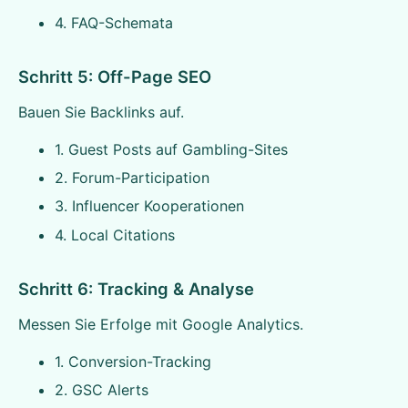
4. FAQ-Schemata
Schritt 5: Off-Page SEO
Bauen Sie Backlinks auf.
1. Guest Posts auf Gambling-Sites
2. Forum-Participation
3. Influencer Kooperationen
4. Local Citations
Schritt 6: Tracking & Analyse
Messen Sie Erfolge mit Google Analytics.
1. Conversion-Tracking
2. GSC Alerts