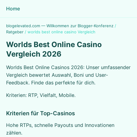
Home
blogelevated.com — Willkommen zur Blogger-Konferenz
/
Ratgeber
/
worlds best online casino Vergleich
Worlds Best Online Casino
Vergleich 2026
Worlds Best Online Casinos 2026: Unser umfassender
Vergleich bewertet Auswahl, Boni und User-
Feedback. Finde das perfekte für dich.
Kriterien: RTP, Vielfalt, Mobile.
Kriterien für Top-Casinos
Hohe RTPs, schnelle Payouts und Innovationen
zählen.