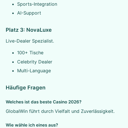
Sports-Integration
AI-Support
Platz 3: NovaLuxe
Live-Dealer Spezialist.
100+ Tische
Celebrity Dealer
Multi-Language
Häufige Fragen
Welches ist das beste Casino 2026?
GlobalWin führt durch Vielfalt und Zuverlässigkeit.
Wie wähle ich eines aus?