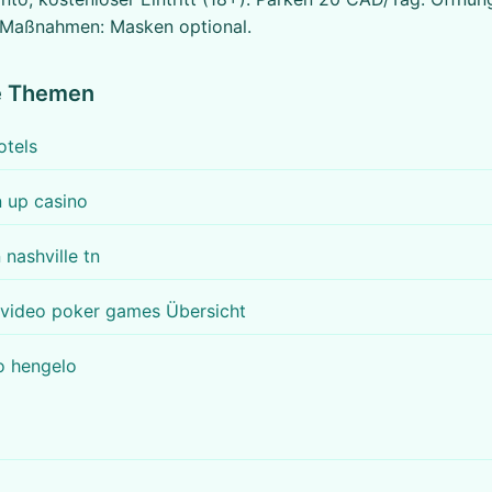
Maßnahmen: Masken optional.
e Themen
otels
n up casino
 nashville tn
 video poker games Übersicht
o hengelo