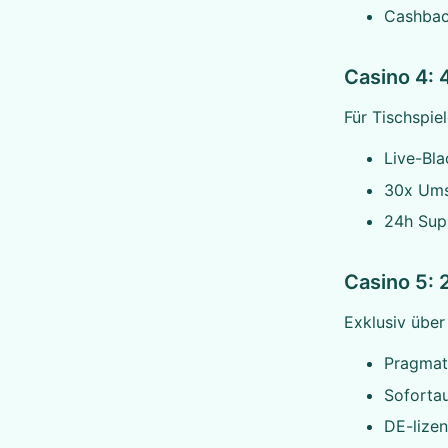
Cashbac
Casino 4: 
Für Tischspie
Live-Bla
30x Um
24h Sup
Casino 5: 
Exklusiv über
Pragmat
Soforta
DE-lize