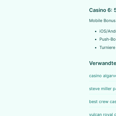
Casino 6:
Mobile Bonus 
iOS/And
Push-Bo
Turniere
Verwandt
casino algarv
steve miller 
best crew cas
vulcan royal 