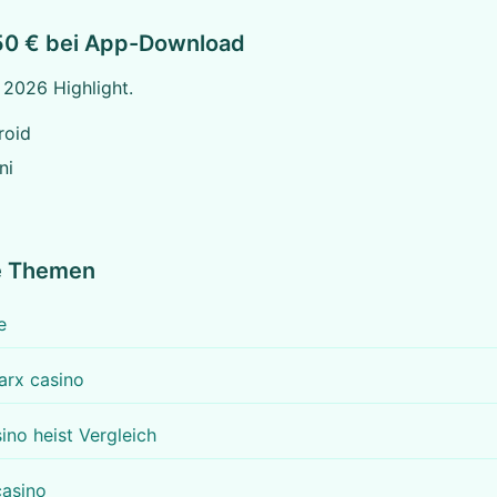
 50 € bei App-Download
2026 Highlight.
roid
ni
e Themen
e
parx casino
ino heist Vergleich
casino