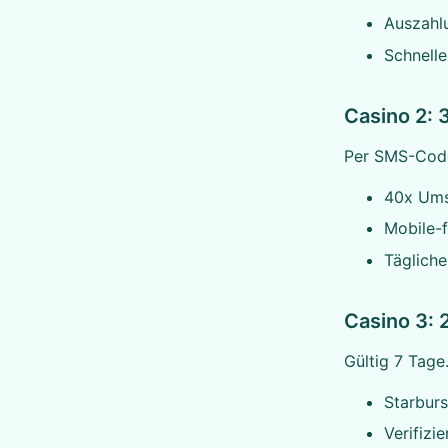
Auszahl
Schnelle
Casino 2: 
Per SMS-Code 
40x Um
Mobile-f
Tägliche
Casino 3: 
Gültig 7 Tage
Starburs
Verifizi