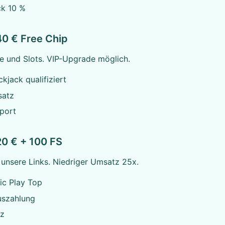
k 10 %
40 € Free Chip
le und Slots. VIP-Upgrade möglich.
ckjack qualifiziert
satz
port
20 € + 100 FS
 unsere Links. Niedriger Umsatz 25x.
ic Play Top
uszahlung
nz