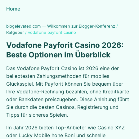
Home
blogelevated.com — Willkommen zur Blogger-Konferenz
/
Ratgeber
/
vodafone payforit casino
Vodafone Payforit Casino 2026:
Beste Optionen im Überblick
Das Vodafone Payforit Casino ist 2026 eine der
beliebtesten Zahlungsmethoden für mobiles
Glücksspiel. Mit Payforit können Sie bequem über
Ihre Vodafone-Rechnung bezahlen, ohne Kreditkarte
oder Bankdaten preiszugeben. Diese Anleitung führt
Sie durch die besten Casinos, Registrierung und
Tipps für sicheres Spielen.
Im Jahr 2026 bieten Top-Anbieter wie Casino XYZ
oder Lucky Mobile hohe Boni und schnelle