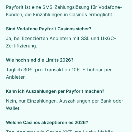
Payforit ist eine SMS-Zahlungslösung für Vodafone-
Kunden, die Einzahlungen in Casinos ermöglicht.
Sind Vodafone Payforit Casinos sicher?
Ja, bei lizenzierten Anbietern mit SSL und UKGC-
Zertifizierung.
Wie hoch sind die Limits 2026?
Täglich 30€, pro Transaktion 10€. Erhöhbar per
Anbieter.
Kann ich Auszahlungen per Payforit machen?
Nein, nur Einzahlungen. Auszahlungen per Bank oder
Wallet.
Welche Casinos akzeptieren es 2026?