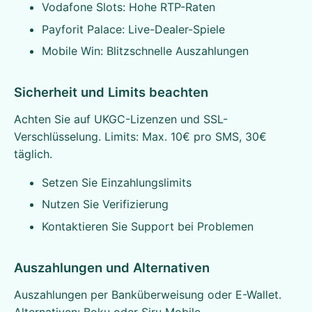
Vodafone Slots: Hohe RTP-Raten
Payforit Palace: Live-Dealer-Spiele
Mobile Win: Blitzschnelle Auszahlungen
Sicherheit und Limits beachten
Achten Sie auf UKGC-Lizenzen und SSL-
Verschlüsselung. Limits: Max. 10€ pro SMS, 30€
täglich.
Setzen Sie Einzahlungslimits
Nutzen Sie Verifizierung
Kontaktieren Sie Support bei Problemen
Auszahlungen und Alternativen
Auszahlungen per Banküberweisung oder E-Wallet.
Alternativen: Boku oder Siru Mobile.