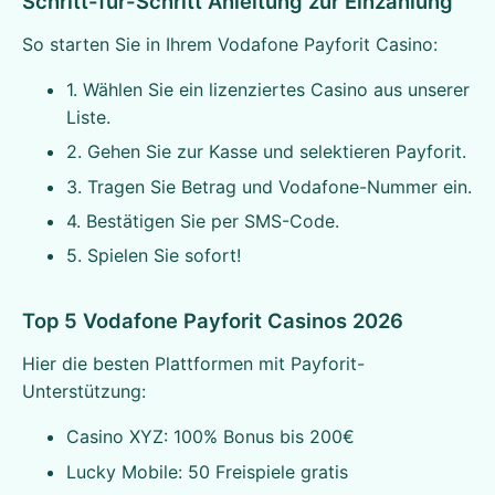
Schritt-für-Schritt Anleitung zur Einzahlung
So starten Sie in Ihrem Vodafone Payforit Casino:
1. Wählen Sie ein lizenziertes Casino aus unserer
Liste.
2. Gehen Sie zur Kasse und selektieren Payforit.
3. Tragen Sie Betrag und Vodafone-Nummer ein.
4. Bestätigen Sie per SMS-Code.
5. Spielen Sie sofort!
Top 5 Vodafone Payforit Casinos 2026
Hier die besten Plattformen mit Payforit-
Unterstützung:
Casino XYZ: 100% Bonus bis 200€
Lucky Mobile: 50 Freispiele gratis