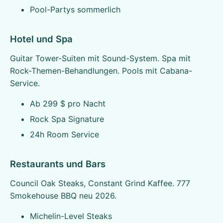
Pool-Partys sommerlich
Hotel und Spa
Guitar Tower-Suiten mit Sound-System. Spa mit
Rock-Themen-Behandlungen. Pools mit Cabana-
Service.
Ab 299 $ pro Nacht
Rock Spa Signature
24h Room Service
Restaurants und Bars
Council Oak Steaks, Constant Grind Kaffee. 777
Smokehouse BBQ neu 2026.
Michelin-Level Steaks