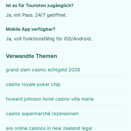
Ist es für Touristen zugänglich?
Ja, mit Pass. 24/7 geöffnet.
Mobile App verfügbar?
Ja, voll funktionsfähig für iOS/Android.
Verwandte Themen
grand slam casino echtgeld 2026
casino royale poker chip
howard johnson hotel casino villa maria
casino supermarché rezensionen
are online casinos in new zealand legal