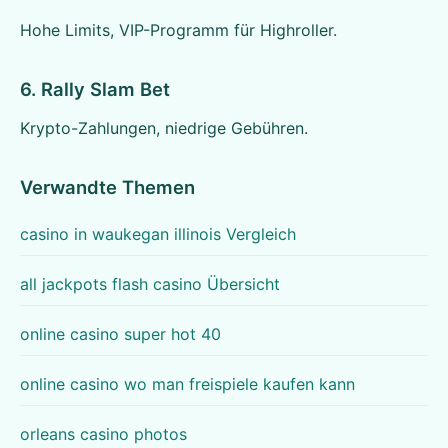
Hohe Limits, VIP-Programm für Highroller.
6. Rally Slam Bet
Krypto-Zahlungen, niedrige Gebühren.
Verwandte Themen
casino in waukegan illinois Vergleich
all jackpots flash casino Übersicht
online casino super hot 40
online casino wo man freispiele kaufen kann
orleans casino photos