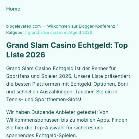
Home
blogelevated.com — Willkommen zur Blogger-Konferenz
/
Ratgeber
/
grand slam casino echtgeld 2026
Grand Slam Casino Echtgeld: Top
Liste 2026
Grand Slam Casino Echtgeld ist der Renner für
Sportfans und Spieler 2026. Unsere Liste präsentiert
die besten Plattformen mit Echtgeld-Optionen, Boni
und schnellen Auszahlungen. Tauchen Sie ein in
Tennis- und Sportthemen-Slots!
Wir haben Dutzende Anbieter getestet: Von
Willkommensbonussen bis zu mobilen Apps. Finden
Sie hier die Top-Auswahl für sicheres und
spannendes Echtgeld-Spielen.