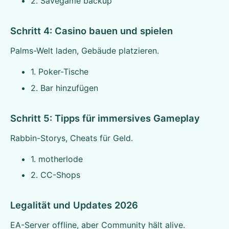
2. Savegame backup
Schritt 4: Casino bauen und spielen
Palms-Welt laden, Gebäude platzieren.
1. Poker-Tische
2. Bar hinzufügen
Schritt 5: Tipps für immersives Gameplay
Rabbin-Storys, Cheats für Geld.
1. motherlode
2. CC-Shops
Legalität und Updates 2026
EA-Server offline, aber Community hält alive.