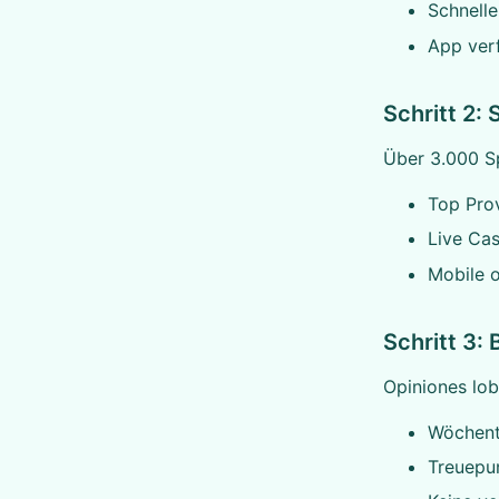
Schnelle
App ver
Schritt 2:
Über 3.000 Sp
Top Prov
Live Cas
Mobile o
Schritt 3:
Opiniones lob
Wöchent
Treuepu