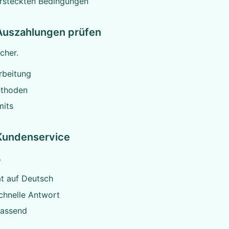
ersteckten Bedingungen
 Auszahlungen prüfen
cher.
rbeitung
ethoden
mits
 Kundenservice
.
t auf Deutsch
chnelle Antwort
assend