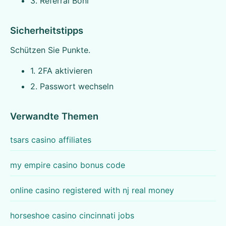
3. Referral Boni
Sicherheitstipps
Schützen Sie Punkte.
1. 2FA aktivieren
2. Passwort wechseln
Verwandte Themen
tsars casino affiliates
my empire casino bonus code
online casino registered with nj real money
horseshoe casino cincinnati jobs