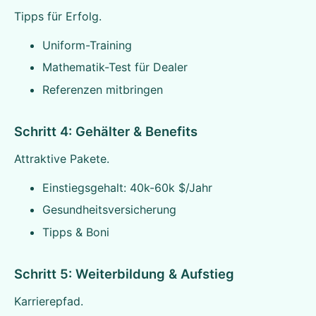
Tipps für Erfolg.
Uniform-Training
Mathematik-Test für Dealer
Referenzen mitbringen
Schritt 4: Gehälter & Benefits
Attraktive Pakete.
Einstiegsgehalt: 40k-60k $/Jahr
Gesundheitsversicherung
Tipps & Boni
Schritt 5: Weiterbildung & Aufstieg
Karrierepfad.