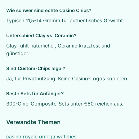
Wie schwer sind echte Casino Chips?
Typisch 11,5-14 Gramm für authentisches Gewicht.
Unterschied Clay vs. Ceramic?
Clay fühlt natürlicher, Ceramic kratzfest und
günstiger.
Sind Custom-Chips legal?
Ja, für Privatnutzung. Keine Casino-Logos kopieren.
Beste Sets für Anfänger?
300-Chip-Composite-Sets unter €80 reichen aus.
Verwandte Themen
casino royale omega watches