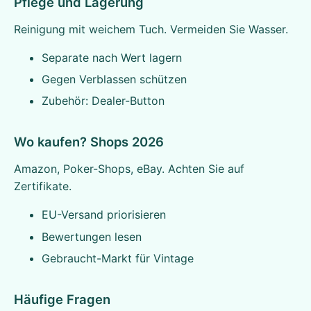
Pflege und Lagerung
Reinigung mit weichem Tuch. Vermeiden Sie Wasser.
Separate nach Wert lagern
Gegen Verblassen schützen
Zubehör: Dealer-Button
Wo kaufen? Shops 2026
Amazon, Poker-Shops, eBay. Achten Sie auf
Zertifikate.
EU-Versand priorisieren
Bewertungen lesen
Gebraucht-Markt für Vintage
Häufige Fragen