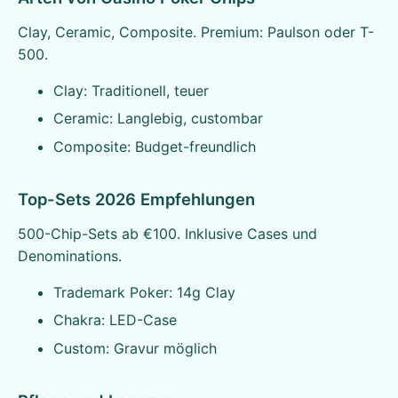
Clay, Ceramic, Composite. Premium: Paulson oder T-
500.
Clay: Traditionell, teuer
Ceramic: Langlebig, custombar
Composite: Budget-freundlich
Top-Sets 2026 Empfehlungen
500-Chip-Sets ab €100. Inklusive Cases und
Denominations.
Trademark Poker: 14g Clay
Chakra: LED-Case
Custom: Gravur möglich