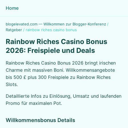
Home
blogelevated.com — Willkommen zur Blogger-Konferenz
/
Ratgeber
/
rainbow riches casino bonus
Rainbow Riches Casino Bonus
2026: Freispiele und Deals
Rainbow Riches Casino Bonus 2026 bringt irischen
Charme mit massiven Boni. Willkommensangebote
bis 500 £ plus 300 Freispiele zu Rainbow Riches
Slots.
Detaillierte Infos zu Einlösung, Umsatz und laufenden
Promo für maximalen Pot.
Willkommensbonus Details