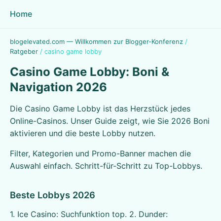
Home
blogelevated.com — Willkommen zur Blogger-Konferenz
/
Ratgeber
/
casino game lobby
Casino Game Lobby: Boni &
Navigation 2026
Die Casino Game Lobby ist das Herzstück jedes
Online-Casinos. Unser Guide zeigt, wie Sie 2026 Boni
aktivieren und die beste Lobby nutzen.
Filter, Kategorien und Promo-Banner machen die
Auswahl einfach. Schritt-für-Schritt zu Top-Lobbys.
Beste Lobbys 2026
1. Ice Casino: Suchfunktion top. 2. Dunder: