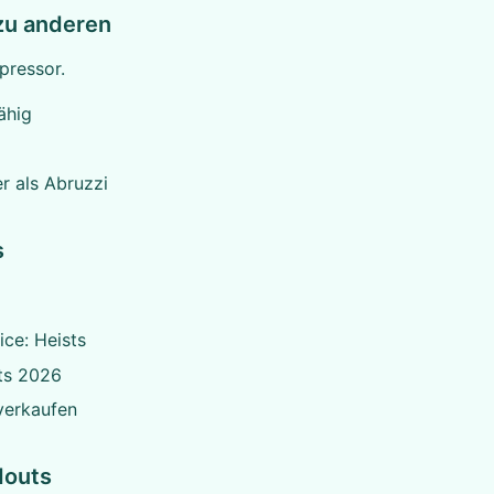
zu anderen
pressor.
ähig
r als Abruzzi
s
ice: Heists
ts 2026
verkaufen
douts