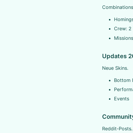
Combinations
Homings
Crew: 2
Missions
Updates 2
Neue Skins.
Bottom 
Perform
Events
Community
Reddit-Posts.