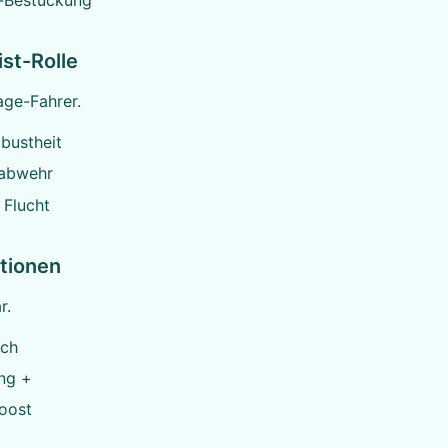
st-Rolle
age-Fahrer.
bustheit
abwehr
 Flucht
tionen
r.
ech
ng +
oost