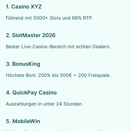
1. Casino XYZ
Führend mit 5000+ Slots und 98% RTP.
2. SlotMaster 2026
Bester Live-Casino-Bereich mit echten Dealern.
3. BonusKing
Höchste Boni: 200% bis 500€ + 200 Freispiele.
4. QuickPay Casino
Auszahlungen in unter 24 Stunden.
5. MobileWin