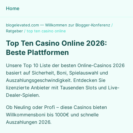
Home
blogelevated.com — Willkommen zur Blogger-Konferenz
/
Ratgeber
/
top ten casino online
Top Ten Casino Online 2026:
Beste Plattformen
Unsere Top 10 Liste der besten Online-Casinos 2026
basiert auf Sicherheit, Boni, Spielauswahl und
Auszahlungsgeschwindigkeit. Entdecken Sie
lizenzierte Anbieter mit Tausenden Slots und Live-
Dealer-Spielen.
Ob Neuling oder Profi – diese Casinos bieten
Willkommensboni bis 1000€ und schnelle
Auszahlungen 2026.