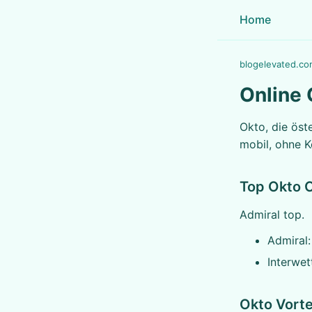
Home
blogelevated.co
Online 
Okto, die öst
mobil, ohne K
Top Okto 
Admiral top.
Admiral
Interwet
Okto Vorte