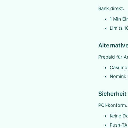
Bank direkt.
1 Min Ei
Limits 
Alternativ
Prepaid für A
Casumo:
Nomini:
Sicherheit
PCI-konform.
Keine D
Push-T