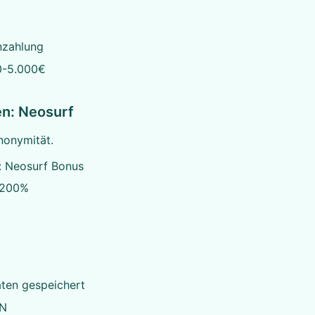
nzahlung
10-5.000€
en: Neosurf
nonymität.
 Neosurf Bonus
 200%
aten gespeichert
AN