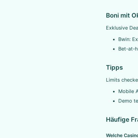
Boni mit O
Exklusive Dea
Bwin: Ex
Bet-at-
Tipps
Limits checke
Mobile 
Demo te
Häufige F
Welche Casino