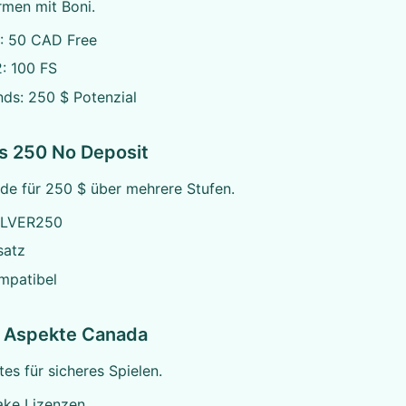
rmen mit Boni.
1: 50 CAD Free
: 100 FS
nds: 250 $ Potenzial
s 250 No Deposit
de für 250 $ über mehrere Stufen.
ILVER250
satz
patibel
e Aspekte Canada
tes für sicheres Spielen.
ke Lizenzen