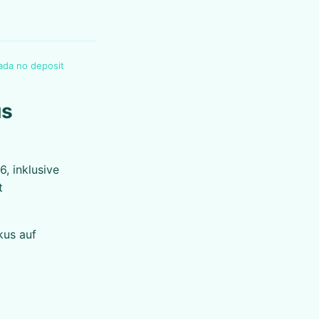
ada no deposit
us
, inklusive
t
kus auf