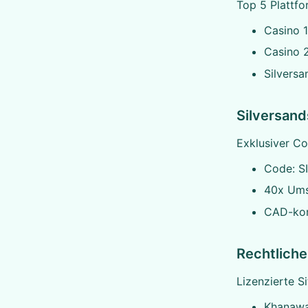
Top 5 Plattfo
Casino 
Casino 2
Silversa
Silversand
Exklusiver Co
Code: S
40x Um
CAD-kom
Rechtlich
Lizenzierte Si
Khanawa