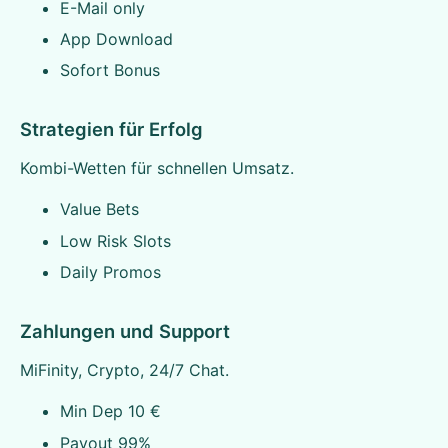
E-Mail only
App Download
Sofort Bonus
Strategien für Erfolg
Kombi-Wetten für schnellen Umsatz.
Value Bets
Low Risk Slots
Daily Promos
Zahlungen und Support
MiFinity, Crypto, 24/7 Chat.
Min Dep 10 €
Payout 99%