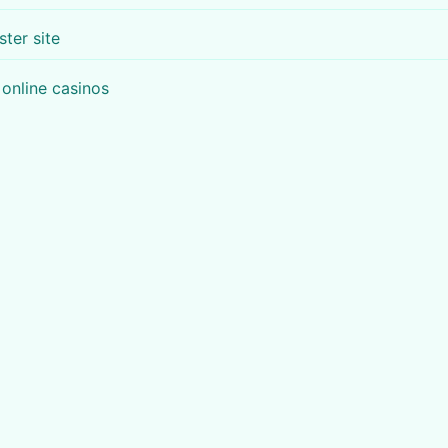
ster site
 online casinos