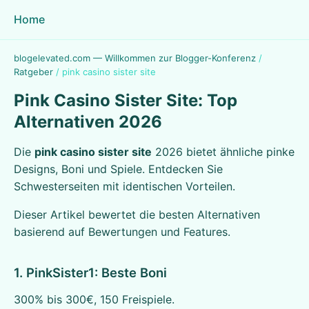
Home
blogelevated.com — Willkommen zur Blogger-Konferenz
/
Ratgeber
/
pink casino sister site
Pink Casino Sister Site: Top
Alternativen 2026
Die
pink casino sister site
2026 bietet ähnliche pinke
Designs, Boni und Spiele. Entdecken Sie
Schwesterseiten mit identischen Vorteilen.
Dieser Artikel bewertet die besten Alternativen
basierend auf Bewertungen und Features.
1. PinkSister1: Beste Boni
300% bis 300€, 150 Freispiele.