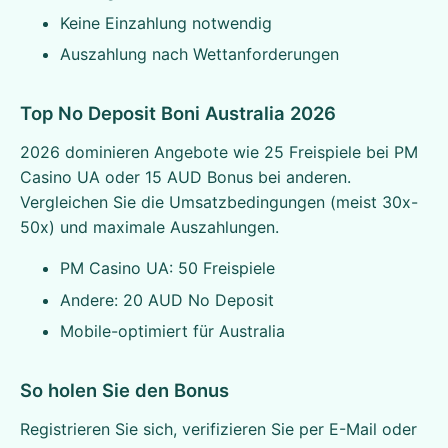
Keine Einzahlung notwendig
Auszahlung nach Wettanforderungen
Top No Deposit Boni Australia 2026
2026 dominieren Angebote wie 25 Freispiele bei PM
Casino UA oder 15 AUD Bonus bei anderen.
Vergleichen Sie die Umsatzbedingungen (meist 30x-
50x) und maximale Auszahlungen.
PM Casino UA: 50 Freispiele
Andere: 20 AUD No Deposit
Mobile-optimiert für Australia
So holen Sie den Bonus
Registrieren Sie sich, verifizieren Sie per E-Mail oder