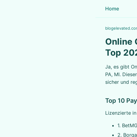
Home
blogelevated.co
Online 
Top 20
Ja, es gibt O
PA, MI. Dieser
sicher und reg
Top 10 Pa
Lizenzierte in
1. BetM
2. Borga