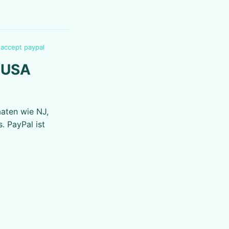
 accept paypal
– USA
aaten wie NJ,
s. PayPal ist