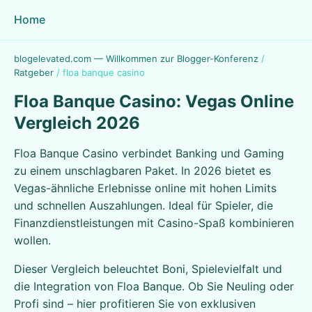
Home
blogelevated.com — Willkommen zur Blogger-Konferenz
/
Ratgeber
/
floa banque casino
Floa Banque Casino: Vegas Online
Vergleich 2026
Floa Banque Casino verbindet Banking und Gaming
zu einem unschlagbaren Paket. In 2026 bietet es
Vegas-ähnliche Erlebnisse online mit hohen Limits
und schnellen Auszahlungen. Ideal für Spieler, die
Finanzdienstleistungen mit Casino-Spaß kombinieren
wollen.
Dieser Vergleich beleuchtet Boni, Spielevielfalt und
die Integration von Floa Banque. Ob Sie Neuling oder
Profi sind – hier profitieren Sie von exklusiven