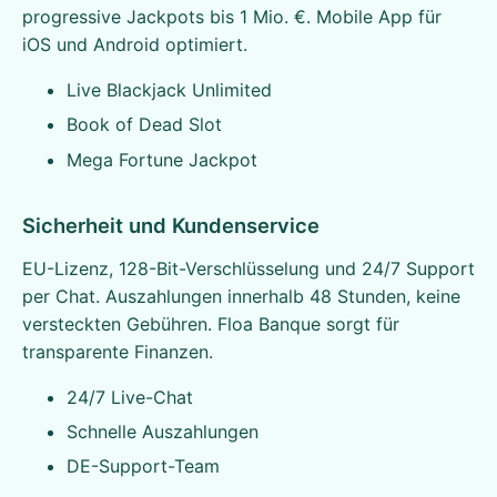
progressive Jackpots bis 1 Mio. €. Mobile App für
iOS und Android optimiert.
Live Blackjack Unlimited
Book of Dead Slot
Mega Fortune Jackpot
Sicherheit und Kundenservice
EU-Lizenz, 128-Bit-Verschlüsselung und 24/7 Support
per Chat. Auszahlungen innerhalb 48 Stunden, keine
versteckten Gebühren. Floa Banque sorgt für
transparente Finanzen.
24/7 Live-Chat
Schnelle Auszahlungen
DE-Support-Team