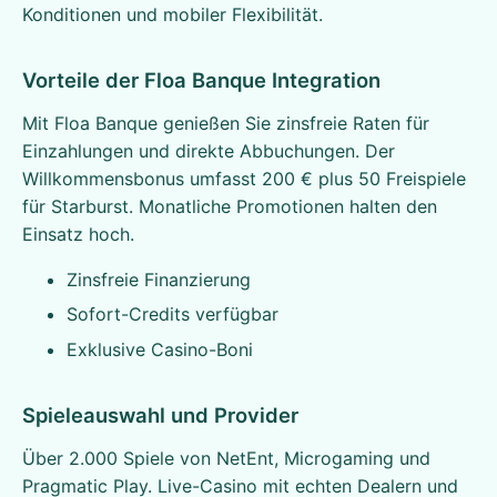
Konditionen und mobiler Flexibilität.
Vorteile der Floa Banque Integration
Mit Floa Banque genießen Sie zinsfreie Raten für
Einzahlungen und direkte Abbuchungen. Der
Willkommensbonus umfasst 200 € plus 50 Freispiele
für Starburst. Monatliche Promotionen halten den
Einsatz hoch.
Zinsfreie Finanzierung
Sofort-Credits verfügbar
Exklusive Casino-Boni
Spieleauswahl und Provider
Über 2.000 Spiele von NetEnt, Microgaming und
Pragmatic Play. Live-Casino mit echten Dealern und