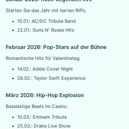
Starten Sie das Jahr mit harten Riffs.
15.01.: AC/DC Tribute Band
22.01.: Guns N' Roses Hits
Februar 2026: Pop-Stars auf der Bühne
Romantische Hits für Valentinstag.
14.02.: Adele Cover Night
28.02.: Taylor Swift Experience
März 2026: Hip-Hop Explosion
Basslastige Beats im Casino.
10.03.: Eminem Tribute
25.03.: Drake Live Show