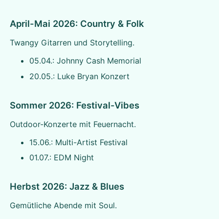
April-Mai 2026: Country & Folk
Twangy Gitarren und Storytelling.
05.04.: Johnny Cash Memorial
20.05.: Luke Bryan Konzert
Sommer 2026: Festival-Vibes
Outdoor-Konzerte mit Feuernacht.
15.06.: Multi-Artist Festival
01.07.: EDM Night
Herbst 2026: Jazz & Blues
Gemütliche Abende mit Soul.