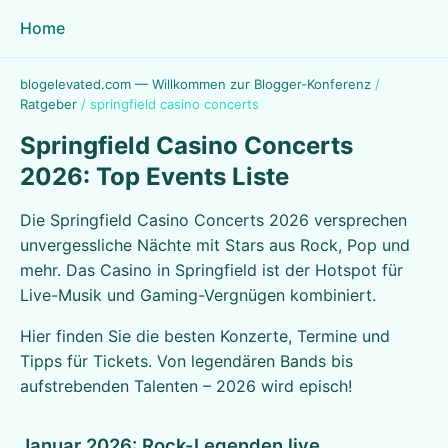
Home
blogelevated.com — Willkommen zur Blogger-Konferenz
/
Ratgeber
/
springfield casino concerts
Springfield Casino Concerts
2026: Top Events Liste
Die Springfield Casino Concerts 2026 versprechen
unvergessliche Nächte mit Stars aus Rock, Pop und
mehr. Das Casino in Springfield ist der Hotspot für
Live-Musik und Gaming-Vergnügen kombiniert.
Hier finden Sie die besten Konzerte, Termine und
Tipps für Tickets. Von legendären Bands bis
aufstrebenden Talenten – 2026 wird episch!
Januar 2026: Rock-Legenden live