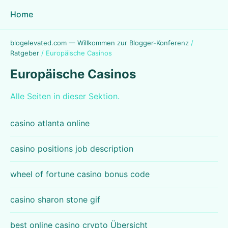
Home
blogelevated.com — Willkommen zur Blogger-Konferenz
/
Ratgeber
/
Europäische Casinos
Europäische Casinos
Alle Seiten in dieser Sektion.
casino atlanta online
casino positions job description
wheel of fortune casino bonus code
casino sharon stone gif
best online casino crypto Übersicht