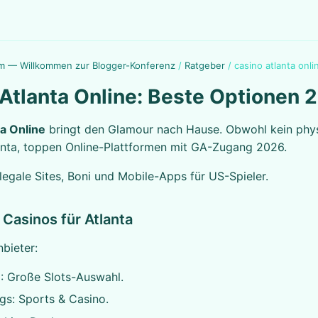
m — Willkommen zur Blogger-Konferenz
/
Ratgeber
/
casino atlanta onli
Atlanta Online: Beste Optionen 
a Online
bringt den Glamour nach Hause. Obwohl kein phy
anta, toppen Online-Plattformen mit GA-Zugang 2026.
legale Sites, Boni und Mobile-Apps für US-Spieler.
 Casinos für Atlanta
nbieter:
 Große Slots-Auswahl.
gs: Sports & Casino.