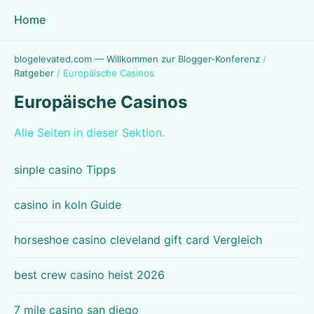
Home
blogelevated.com — Willkommen zur Blogger-Konferenz
/
Ratgeber
/
Europäische Casinos
Europäische Casinos
Alle Seiten in dieser Sektion.
sinple casino Tipps
casino in koln Guide
horseshoe casino cleveland gift card Vergleich
best crew casino heist 2026
7 mile casino san diego