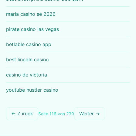
maria casino se 2026
pirate casino las vegas
betlable casino app
best lincoln casino
casino de victoria
youtube hustler casino
← Zurück
Weiter →
Seite 116 von 239