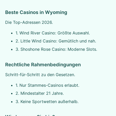
Beste Casinos in Wyoming
Die Top-Adressen 2026.
1. Wind River Casino: Größte Auswahl.
2. Little Wind Casino: Gemütlich und nah.
3. Shoshone Rose Casino: Moderne Slots.
Rechtliche Rahmenbedingungen
Schritt-für-Schritt zu den Gesetzen.
1. Nur Stammes-Casinos erlaubt.
2. Mindestalter 21 Jahre.
3. Keine Sportwetten außerhalb.