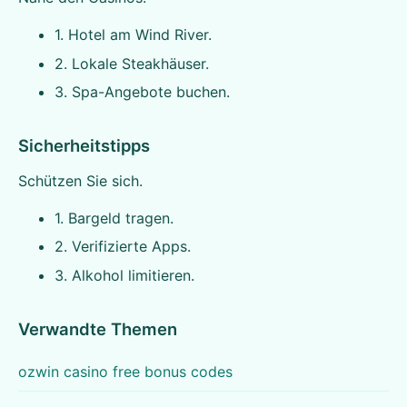
1. Hotel am Wind River.
2. Lokale Steakhäuser.
3. Spa-Angebote buchen.
Sicherheitstipps
Schützen Sie sich.
1. Bargeld tragen.
2. Verifizierte Apps.
3. Alkohol limitieren.
Verwandte Themen
ozwin casino free bonus codes