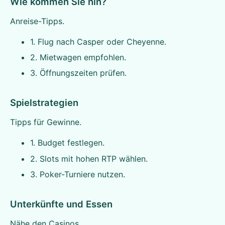
Wie kommen Sie hin?
Anreise-Tipps.
1. Flug nach Casper oder Cheyenne.
2. Mietwagen empfohlen.
3. Öffnungszeiten prüfen.
Spielstrategien
Tipps für Gewinne.
1. Budget festlegen.
2. Slots mit hohen RTP wählen.
3. Poker-Turniere nutzen.
Unterkünfte und Essen
Nähe den Casinos.