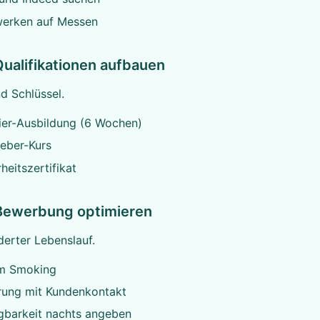
werken auf Messen
 Qualifikationen aufbauen
nd Schlüssel.
ier-Ausbildung (6 Wochen)
eber-Kurs
rheitszertifikat
 Bewerbung optimieren
erter Lebenslauf.
im Smoking
hrung mit Kundenkontakt
gbarkeit nachts angeben