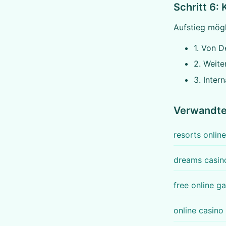
Schritt 6:
Aufstieg mögl
1. Von D
2. Weite
3. Inter
Verwandt
resorts onlin
dreams casin
free online g
online casino