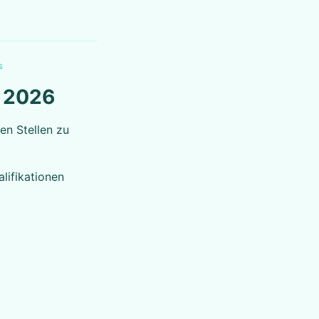
s
 2026
en Stellen zu
lifikationen