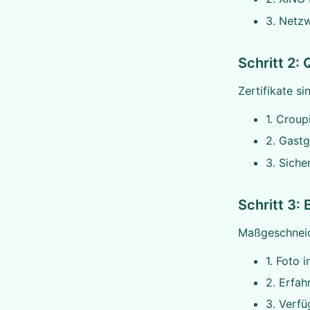
3. Netz
Schritt 2:
Zertifikate si
1. Croup
2. Gastg
3. Siche
Schritt 3:
Maßgeschneid
1. Foto 
2. Erfa
3. Verfü