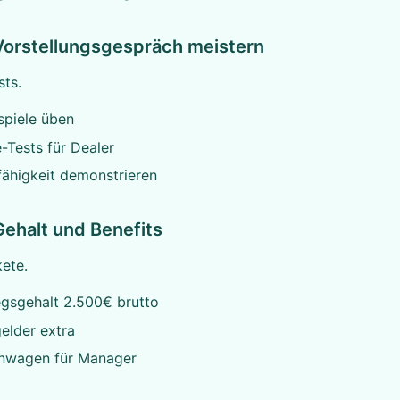
 Vorstellungsgespräch meistern
sts.
nspiele üben
-Tests für Dealer
ähigkeit demonstrieren
 Gehalt und Benefits
kete.
iegsgehalt 2.500€ brutto
gelder extra
enwagen für Manager