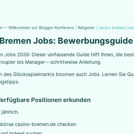
m — Willkommen zur Blogger-Konferenz
/
Ratgeber
/
casino bremen job
 Bremen Jobs: Bewerbungsguide
 Jobs 2026: Dieser umfassende Guide hilft Ihnen, die best
roupier bis Manager – schrittweise Anleitung.
 des Glücksspielmarkts boomen auch Jobs. Lernen Sie Qua
gstipps.
 Verfügbare Positionen erkunden
jährlich.
enbörse casino-bremen.de checken
 und Indeed suchen