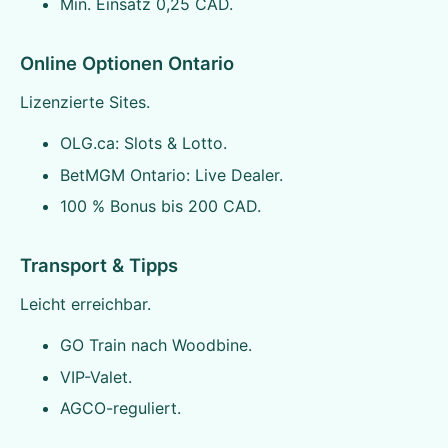
Min. Einsatz 0,25 CAD.
Online Optionen Ontario
Lizenzierte Sites.
OLG.ca: Slots & Lotto.
BetMGM Ontario: Live Dealer.
100 % Bonus bis 200 CAD.
Transport & Tipps
Leicht erreichbar.
GO Train nach Woodbine.
VIP-Valet.
AGCO-reguliert.