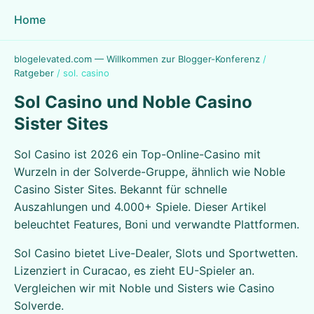
Home
blogelevated.com — Willkommen zur Blogger-Konferenz
/
Ratgeber
/
sol. casino
Sol Casino und Noble Casino
Sister Sites
Sol Casino ist 2026 ein Top-Online-Casino mit
Wurzeln in der Solverde-Gruppe, ähnlich wie Noble
Casino Sister Sites. Bekannt für schnelle
Auszahlungen und 4.000+ Spiele. Dieser Artikel
beleuchtet Features, Boni und verwandte Plattformen.
Sol Casino bietet Live-Dealer, Slots und Sportwetten.
Lizenziert in Curacao, es zieht EU-Spieler an.
Vergleichen wir mit Noble und Sisters wie Casino
Solverde.