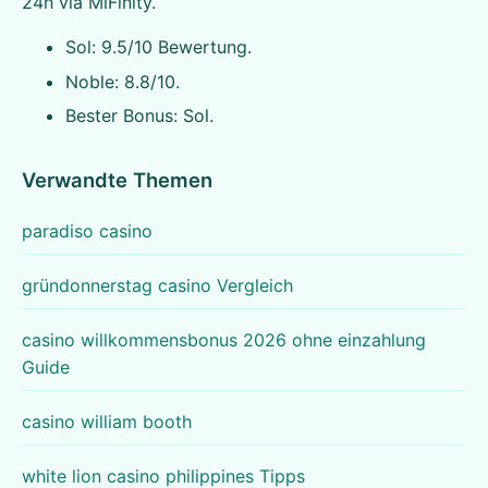
24h via MiFinity.
Sol: 9.5/10 Bewertung.
Noble: 8.8/10.
Bester Bonus: Sol.
Verwandte Themen
paradiso casino
gründonnerstag casino Vergleich
casino willkommensbonus 2026 ohne einzahlung
Guide
casino william booth
white lion casino philippines Tipps