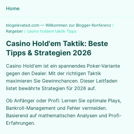
Home
blogelevated.com — Willkommen zur Blogger-Konferenz
/
Ratgeber
/
casino holdem taktik Tipps
Casino Hold'em Taktik: Beste
Tipps & Strategien 2026
Casino Hold'em ist ein spannendes Poker-Variante
gegen den Dealer. Mit der richtigen Taktik
maximieren Sie Gewinnchancen. Dieser Leitfaden
listet bewährte Strategien für 2026 auf.
Ob Anfänger oder Profi: Lernen Sie optimale Plays,
Bankroll-Management und Fehler vermeiden.
Basierend auf mathematischen Analysen und Profi-
Erfahrungen.