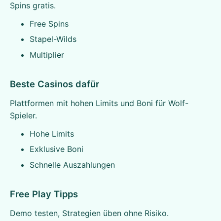
Spins gratis.
Free Spins
Stapel-Wilds
Multiplier
Beste Casinos dafür
Plattformen mit hohen Limits und Boni für Wolf-
Spieler.
Hohe Limits
Exklusive Boni
Schnelle Auszahlungen
Free Play Tipps
Demo testen, Strategien üben ohne Risiko.