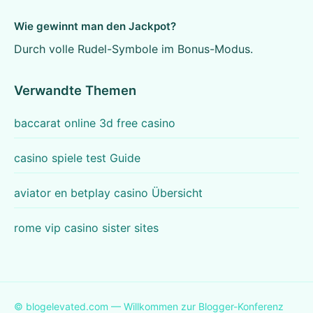
Wie gewinnt man den Jackpot?
Durch volle Rudel-Symbole im Bonus-Modus.
Verwandte Themen
baccarat online 3d free casino
casino spiele test Guide
aviator en betplay casino Übersicht
rome vip casino sister sites
© blogelevated.com — Willkommen zur Blogger-Konferenz