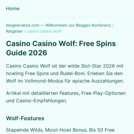
Home
blogelevated.com — Willkommen zur Blogger-Konferenz
/
Ratgeber
/
casino casino wolf
Casino Casino Wolf: Free Spins
Guide 2026
Casino Casino Wolf ist der wilde Slot-Star 2026 mit
howling Free Spins und Rudel-Boni. Erleben Sie den
Wolf im Vollmond-Modus für epische Auszahlungen.
Artikel mit detaillierten Features, Free-Play-Optionen
und Casino-Empfehlungen.
Wolf-Features
Stapelnde Wilds, Moon Howl Bonus. Bis 50 Free