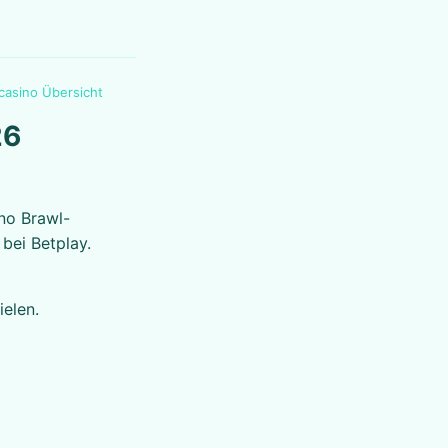
 casino Übersicht
26
no Brawl-
 bei Betplay.
ielen.