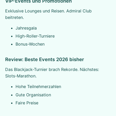
VIP-Events und Promotionen
Exklusive Lounges und Reisen. Admiral Club
beitreten.
Jahresgala
High-Roller-Turniere
Bonus-Wochen
Review: Beste Events 2026 bisher
Das Blackjack-Turnier brach Rekorde. Nächstes:
Slots-Marathon.
Hohe Teilnehmerzahlen
Gute Organisation
Faire Preise