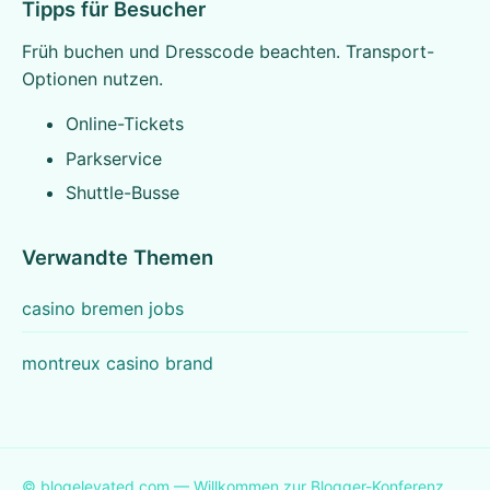
Tipps für Besucher
Früh buchen und Dresscode beachten. Transport-
Optionen nutzen.
Online-Tickets
Parkservice
Shuttle-Busse
Verwandte Themen
casino bremen jobs
montreux casino brand
© blogelevated.com — Willkommen zur Blogger-Konferenz