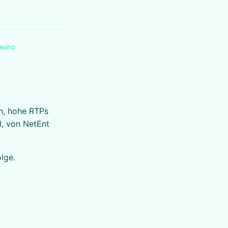
asino
n, hohe RTPs
l, von NetEnt
lge.