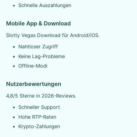
Schnelle Auszahlungen
Mobile App & Download
Slotty Vegas Download für Android/iOS.
Nahtloser Zugriff
Keine Lag-Probleme
Offline-Modi
Nutzerbewertungen
4,8/5 Sterne in 2026-Reviews.
Schneller Support
Hohe RTP-Raten
Krypto-Zahlungen