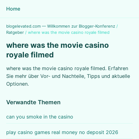
Home
blogelevated.com — Willkommen zur Blogger-Konferenz
/
Ratgeber
/
where was the movie casino royale filmed
where was the movie casino
royale filmed
where was the movie casino royale filmed. Erfahren
Sie mehr über Vor- und Nachteile, Tipps und aktuelle
Optionen.
Verwandte Themen
can you smoke in the casino
play casino games real money no deposit 2026