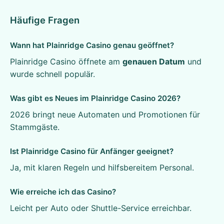
Häufige Fragen
Wann hat Plainridge Casino genau geöffnet?
Plainridge Casino öffnete am
genauen Datum
und
wurde schnell populär.
Was gibt es Neues im Plainridge Casino 2026?
2026 bringt neue Automaten und Promotionen für
Stammgäste.
Ist Plainridge Casino für Anfänger geeignet?
Ja, mit klaren Regeln und hilfsbereitem Personal.
Wie erreiche ich das Casino?
Leicht per Auto oder Shuttle-Service erreichbar.