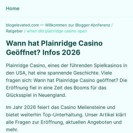
Home
blogelevated.com — Willkommen zur Blogger-Konferenz
/
Ratgeber
/
when did plainridge casino open
Wann hat Plainridge Casino
Geöffnet? Infos 2026
Plainridge Casino, eines der führenden Spielkasinos in
den USA, hat eine spannende Geschichte. Viele
fragen sich: Wann hat Plainridge Casino geöffnet? Die
Eröffnung fiel in eine Zeit des Booms für das
Glücksspiel in Neuengland.
Im Jahr 2026 feiert das Casino Meilensteine und
bietet weiterhin Top-Unterhaltung. Unser Artikel klärt
alle Fragen zur Eröffnung, aktuellen Angeboten und
mehr.