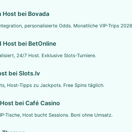
m Host bei Bovada
tegration, personalisierte Odds. Monatliche VIP-Trips 2026
 Host bei BetOnline
isiert, 24/7 Host. Exklusive Slots-Turniere.
st bei Slots.lv
s, Host-Tipps zu Jackpots. Free Spins täglich.
 Host bei Café Casino
IP-Tische, Host bucht Sessions. Boni ohne Umsatz.