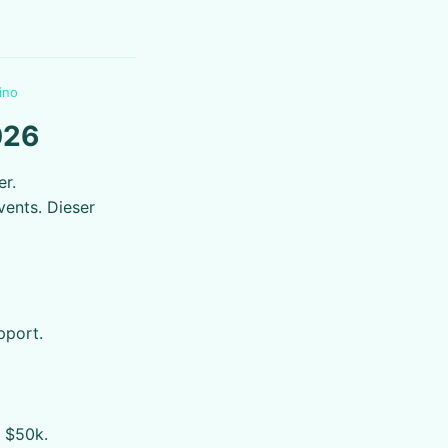
ino
026
er.
vents. Dieser
pport.
s $50k.