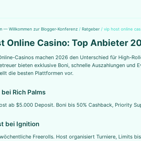
m — Willkommen zur Blogger-Konferenz
/
Ratgeber
/
vip host online cas
t Online Casino: Top Anbieter 2
Online-Casinos machen 2026 den Unterschied für High-Roll
etreuer bieten exklusive Boni, schnelle Auszahlungen und E
tellt die besten Plattformen vor.
t bei Rich Palms
ost ab $5.000 Deposit. Boni bis 50% Cashback, Priority Su
st bei Ignition
wöchentliche Freerolls. Host organisiert Turniere, Limits bi