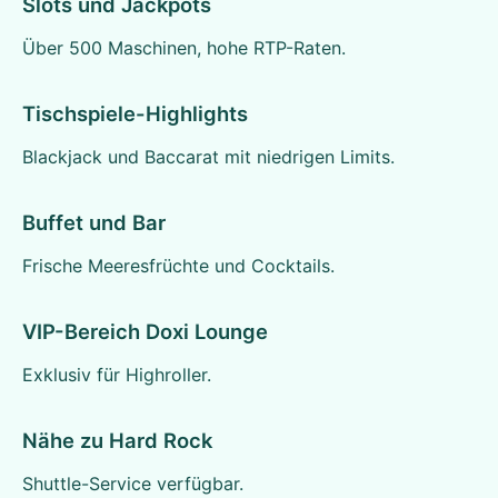
Slots und Jackpots
Über 500 Maschinen, hohe RTP-Raten.
Tischspiele-Highlights
Blackjack und Baccarat mit niedrigen Limits.
Buffet und Bar
Frische Meeresfrüchte und Cocktails.
VIP-Bereich Doxi Lounge
Exklusiv für Highroller.
Nähe zu Hard Rock
Shuttle-Service verfügbar.