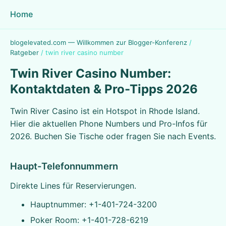
Home
blogelevated.com — Willkommen zur Blogger-Konferenz
/
Ratgeber
/
twin river casino number
Twin River Casino Number:
Kontaktdaten & Pro-Tipps 2026
Twin River Casino ist ein Hotspot in Rhode Island.
Hier die aktuellen Phone Numbers und Pro-Infos für
2026. Buchen Sie Tische oder fragen Sie nach Events.
Haupt-Telefonnummern
Direkte Lines für Reservierungen.
Hauptnummer: +1-401-724-3200
Poker Room: +1-401-728-6219